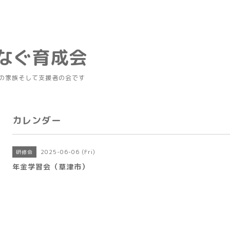
つなぐ育成会
の家族そして支援者の会です
カレンダー
2025-06-06 (Fri)
研修会
年金学習会（草津市）