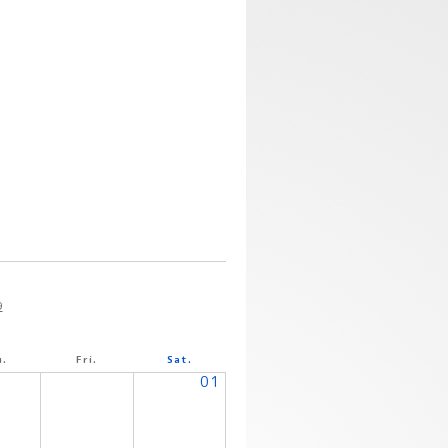
9
.
Fri.
Sat.
01