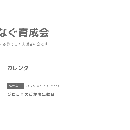
つなぐ育成会
の家族そして支援者の会です
カレンダー
2025-06-30 (Mon)
指定なし
びわこ☆めだか隊出動日