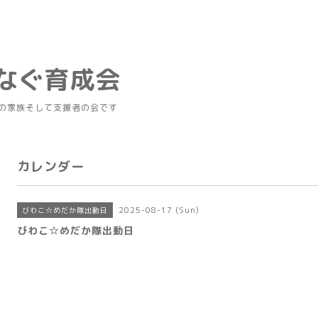
つなぐ育成会
の家族そして支援者の会です
カレンダー
2025-08-17 (Sun)
びわこ☆めだか隊出動日
びわこ☆めだか隊出動日