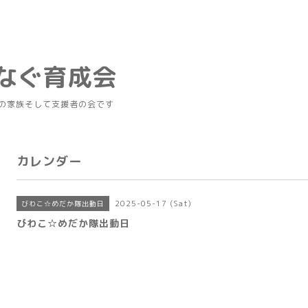
つなぐ育成会
の家族そして支援者の会です
カレンダー
2025-05-17 (Sat)
びわこ☆めだか隊出動日
びわこ☆めだか隊出動日